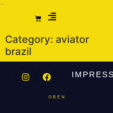
....
Category:
aviator
brazil
IMPRES
O B E N