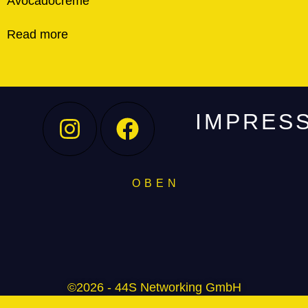
Avocadocreme
Read more
IMPRES
O B E N
©2026 - 44S Networking GmbH