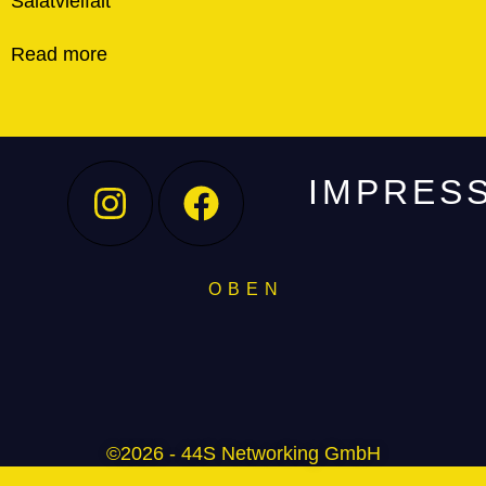
Salatvielfalt
Read more
IMPRES
O B E N
©2026 - 44S Networking GmbH