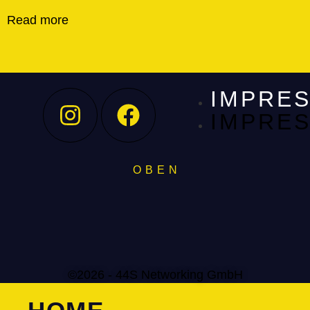
Read more
IMPRE
IMPRE
O B E N
©2026 - 44S Networking GmbH