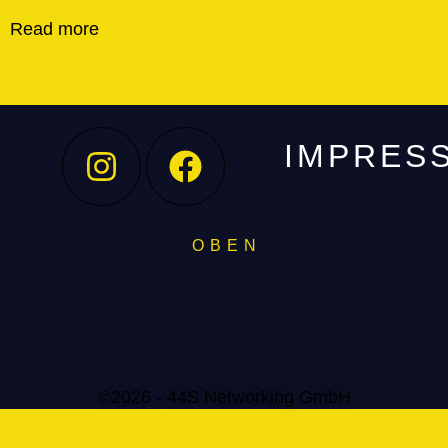
Read more
IMPRES
O B E N
©2026 - 44S Networking GmbH