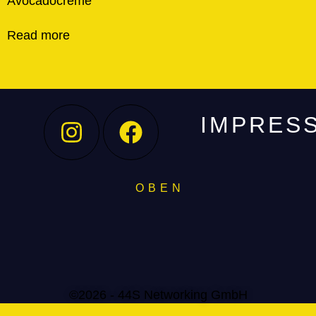
Avocadocreme
Read more
IMPRES
O B E N
©2026 - 44S Networking GmbH