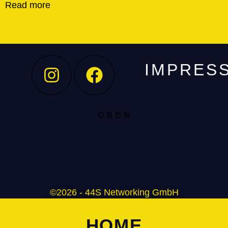
Read more
IMPRES
O B E N
©2026 - 44S Networking GmbH
HOME