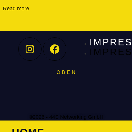
Read more
IMPRE
IMPRE
O B E N
©2026 - 44S Networking GmbH