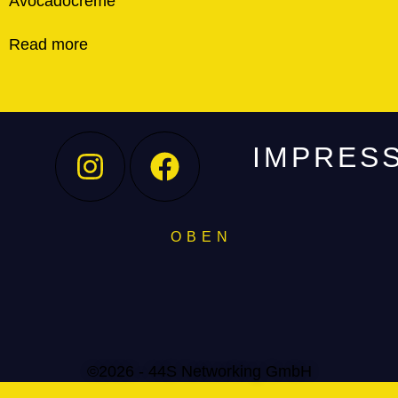
Avocadocreme
Read more
IMPRES
O B E N
©2026 - 44S Networking GmbH