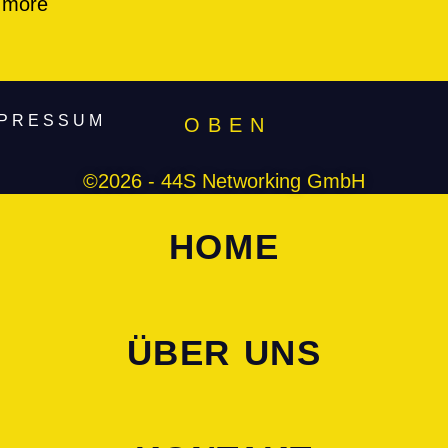
 more
MPRESSUM
O B E N
©2026 - 44S Networking GmbH
HOME
ÜBER UNS