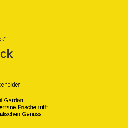
ck”
ack
el Garden –
rrane Frische trifft
talischen Genuss