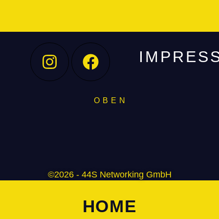
IMPRES
O B E N
©2026 - 44S Networking GmbH
HOME