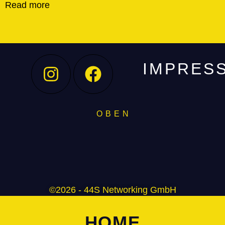
Read more
IMPRES
O B E N
©2026 - 44S Networking GmbH
HOME