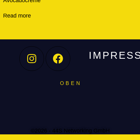
Avocadocreme
Read more
IMPRES
O B E N
©2026 - 44S Networking GmbH