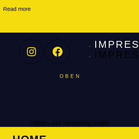
Read more
IMPRE
IMPRE
O B E N
©2026 - 44S Networking GmbH