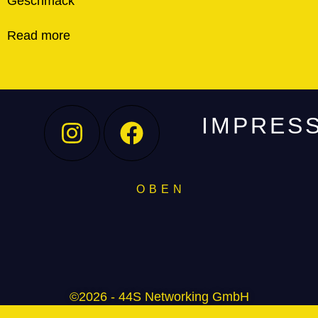
Geschmack
Read more
IMPRES
O B E N
©2026 - 44S Networking GmbH