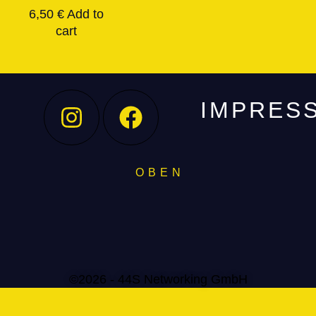
6,50
€
Add to
cart
IMPRES
O B E N
©2026 - 44S Networking GmbH